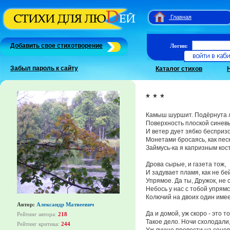
Главная
Добавить свое стихотворение
Логин:
Забыл пароль к сайту
Каталог стихов
* * *
Камыш шуршит. Подёрнута 
Поверхность плоской синев
И ветер дует зябко бесприз
Монетами бросаясь, как пес
Займусь-ка я капризным кос
Дрова сырые, и газета тож,
И задувает пламя, как не бе
Упрямое. Да ты, Дружок, не 
Небось у нас с тобой упрям
Колючий на двоих один имее
Автор:
Александр Матвеевич
Да и домой, уж скоро - это т
Рейтинг автора:
218
Такое дело. Ночи схолодали
Рейтинг критика:
244
Уж лучше провести на сенов