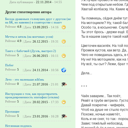
Дата публикации -
22.11.2014
- 14:55
Чем под открытым небом. Г
Хватай колбаску. На. Какие к
Другие стихотворения автора
Ты помнишь, сёдня днём тут
Беседа драконьих головушек друг с другом (не
на БК, но навеяно) в соавторстве с maarv
На мотоцикле? Ну, такой ба
Рейтинг
4.8
Особо та, в косыночке. Скул
| Дата:
13.09.2015
- 14:16
Ты этот брось - держи ещё. 
Ты в нашем закуте такой на
Мечты и штиль (на кончиках усов)
Рейтинг
4.9
| Дата:
26.12.2015
- 19:31
Цветочек-василёк. На той п
Промеж кустов, как ветр. Да,
Танго с бабочкой (Дуэль, выстрел 2)
Чего не повидаешь здесь, в 
Рейтинг
5
| Дата:
26.06.2015
- 16:11
Ну не! На мотоцикле, как на 
Ну всё, ты сыт? Лежи, брат ту
Побег
Рейтинг
5
| Дата:
24.11.2014
- 10:56
Дела...
Лето - это маленькая жЫзнь
Рейтинг
0
| Дата:
21.07.2016
- 21:01
* * *
Инструкция о том, как предотвратить
Чаёк заварим... Так поёт,
преждевременность эпитафии (отклик)
Ревёт в трубе ветрило. Густо
Рейтинг
5
| Дата:
20.02.2015
- 17:33
Давай покрепче - чифирёк,
Чтоб на душе не стыло пуст
Пропащие
Похоже, ночью наметёт,
Рейтинг
5
| Дата:
23.01.2016
- 16:28
Коль и не снег, то так - поро
Завис тяжёлый небосвод,
Нетленная подпись
И веткой бьёт в окно, тревож