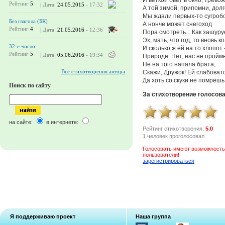
Рейтинг
5
| Дата:
24.05.2015
- 17:32
А той зимой, припомни, долг
Мы ждали первых-то сугробо
Без глагола (БК)
А нонче может снегоход
Рейтинг
4
| Дата:
21.05.2016
- 12:36
Пора смотреть... Как зашуру
Эх, мать, что год, то вновь к
32-е число
И сколько ж ей на то хлопот 
Рейтинг
5
| Дата:
05.06.2016
- 19:34
Природе. Нет, нас не пройм
Не на того напала брата,
Все стихотворения автора
Скажи, Дружок! Ей слабовато
Да хоть со скуки не помрёшь
Поиск по сайту
За стихотворение голосов
на сайте:
в интернете:
Рейтинг стихотворения:
5.0
1 человек проголосовал
Голосовать имеют возможность
пользователи!
зарегистрироваться
Я поддерживаю проект
Наша группа