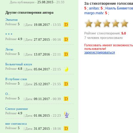
Дата публикации -
25.08.2015
- 21:33
За стихотворение голосов
5
;
anitas
:
5
;
Наиль Бикметов
Другие стихотворения автора
margo.matv
:
5
;
Эмпатия
Рейтинг
5
| Дата:
19.08.2017
- 13:55
Рейтинг стихотворения:
5.0
* * *
7 человек проголосовало
Рейтинг
4.9
| Дата:
27.07.2015
- 00:16
Голосовать имеют возможность
пользователи!
Легко
зарегистрироваться
Рейтинг
5
| Дата:
13.07.2016
- 22:11
Больничный клоун
Рейтинг
4.8
| Дата:
05.04.2017
- 22:15
В глубине слов
Рейтинг
5
| Дата:
25.12.2017
- 21:55
О...
Рейтинг
5
| Дата:
09.11.2017
- 00:39
Слепое ранение
Рейтинг
4.9
| Дата:
01.06.2015
- 22:23
вне синтаксиса
Рейтинг
5
| Дата:
31.07.2015
- 18:16