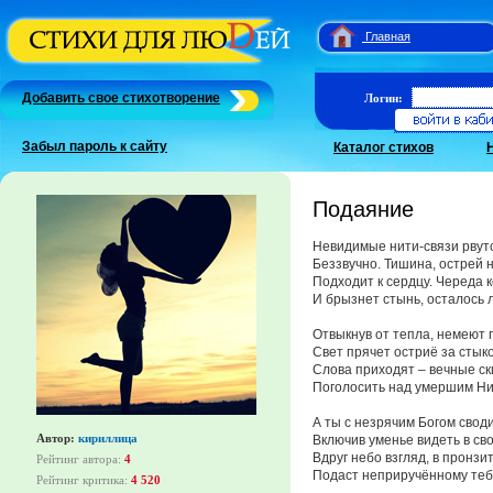
Главная
Добавить свое стихотворение
Логин:
Забыл пароль к сайту
Каталог стихов
Подаяние
Невидимые нити-связи рвут
Беззвучно. Тишина, острей 
Подходит к сердцу. Череда 
И брызнет стынь, осталось 
Отвыкнув от тепла, немеют 
Свет прячет остриё за стык
Слова приходят – вечные с
Поголосить над умершим Ни
А ты с незрячим Богом свод
Автор:
кириллица
Включив уменье видеть в сво
Вдруг небо взгляд, в пронз
Рейтинг автора:
4
Подаст неприручённому теб
Рейтинг критика:
4 520