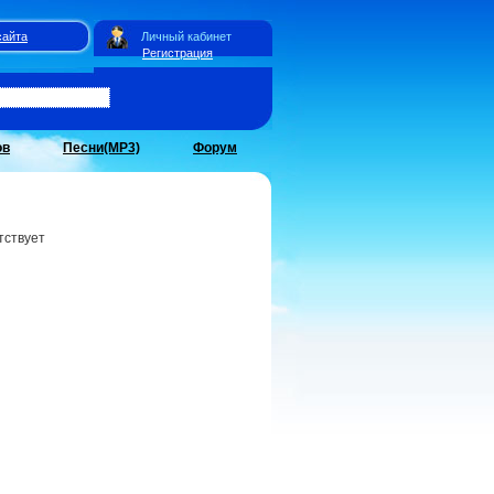
сайта
Личный кабинет
Регистрация
ов
Песни(MP3)
Форум
тствует