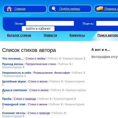
Главная
Подбор рифмы
Правила 
Логин:
Пароль:
Каталог стихов
Новости
Конкурсы
Поиск автор
Список стихов автора
А вот и я...
Фотография отсу
Что посеешь...
/
Стихи о любви
/ Рейтинг
4
/ Комментариев
2
Приход весны
/
Патриотические стихи
/ Рейтинг
5
/
Комментариев
0
Уверенность в себе
/
Размышления. Философия
/ Рейтинг
2
/ Комментариев
1
Целебные звуки
/
Стихи о жизни
/ Рейтинг
0
/ Комментариев
1
Душа в смятении
/
Стихи о жизни
/ Рейтинг
0
/ Комментариев
0
Проба
/
Стихи о природе
/ Рейтинг
0
/ Комментариев
0
Очередной этап
/
Стихи о жизни
/ Рейтинг
0
/ Комментариев
1
Осенние тяготы
/
Стихи о природе
/ Рейтинг
4
/
Комментариев
0