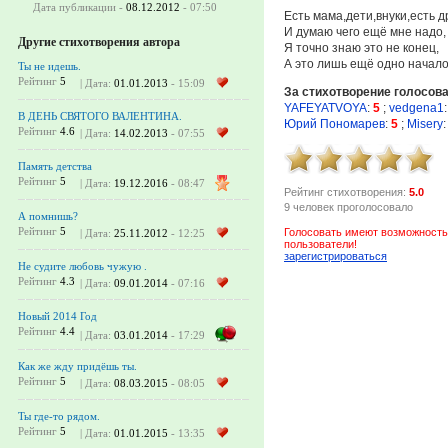
Дата публикации -
08.12.2012
- 07:50
Есть мама,дети,внуки,есть д
И думаю чего ещё мне надо,
Другие стихотворения автора
Я точно знаю это не конец,
А это лишь ещё одно начало
Ты не идешь.
Рейтинг
5
| Дата:
01.01.2013
- 15:09
За стихотворение голосов
YAFEYATVOYA
:
5
;
vedgena1
:
В ДЕНЬ СВЯТОГО ВАЛЕНТИНА.
Юрий Пономарев
:
5
;
Misery
:
Рейтинг
4.6
| Дата:
14.02.2013
- 07:55
Память детства
Рейтинг
5
| Дата:
19.12.2016
- 08:47
Рейтинг стихотворения:
5.0
9 человек проголосовало
А помнишь?
Рейтинг
5
Голосовать имеют возможность
| Дата:
25.11.2012
- 12:25
пользователи!
зарегистрироваться
Не судите любовь чужую .
Рейтинг
4.3
| Дата:
09.01.2014
- 07:16
Новый 2014 Год
Рейтинг
4.4
| Дата:
03.01.2014
- 17:29
Как же жду придёшь ты.
Рейтинг
5
| Дата:
08.03.2015
- 08:05
Ты где-то рядом.
Рейтинг
5
| Дата:
01.01.2015
- 13:35