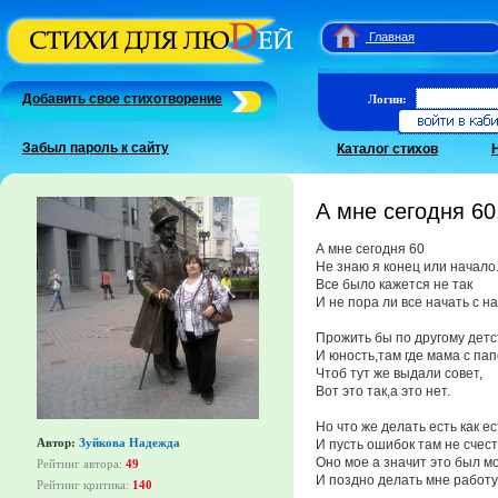
Главная
Добавить свое стихотворение
Логин:
Забыл пароль к сайту
Каталог стихов
А мне сегодня 60
А мне сегодня 60
Не знаю я конец или начало
Все было кажется не так
И не пора ли все начать с н
Прожить бы по другому детс
И юность,там где мама с пап
Чтоб тут же выдали совет,
Вот это так,а это нет.
Но что же делать есть как ес
Автор:
Зуйкова Надежда
И пусть ошибок там не счест
Оно мое а значит это был м
Рейтинг автора:
49
И поздно делать мне работу
Рейтинг критика:
140