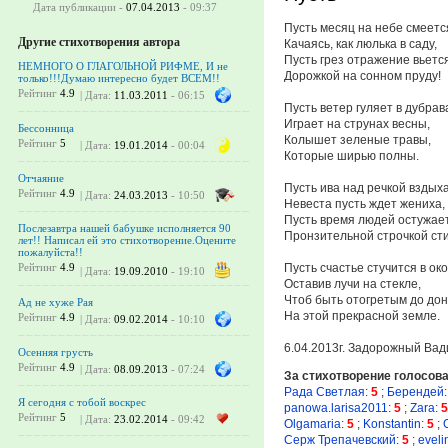
Дата публикации -
07.04.2013
- 09:37
Пусть месяц на небе смеетс
Другие стихотворения автора
Качаясь, как люлька в саду,
Пусть грез отражение вьетс
НЕМНОГО О ГЛАГОЛЬНОЙ РИФМЕ, И не
Дорожкой на сонном пруду!
только!!!Думаю интересно будет ВСЕМ!!
Рейтинг
4.9
| Дата:
11.03.2011
- 06:15
Пусть ветер гуляет в дубрав
Играет на струнах весны,
Бессонница
Колышет зеленые травы,
Рейтинг
5
| Дата:
19.01.2014
- 00:04
Которые ширью полны.
Отчаяние
Пусть ива над речкой вздыха
Рейтинг
4.9
| Дата:
24.03.2013
- 10:50
Невеста пусть ждет жениха,
Пусть время людей остужае
Послезавтра нашей бабушке исполняется 90
Пронзительной строчкой сти
лет!! Написал ей это стихотворение.Оцените
пожалуйста!!
Пусть счастье стучится в ок
Рейтинг
4.9
| Дата:
19.09.2010
- 19:10
Оставив лучи на стекле,
Чтоб быть отогретым до до
Ад не хуже Рая
На этой прекрасной земле.
Рейтинг
4.9
| Дата:
09.02.2014
- 10:10
6.04.2013г. Задорожный Вад
Осенняя грусть
Рейтинг
4.9
| Дата:
08.09.2013
- 07:24
За стихотворение голосов
Рада Светлая
:
5
;
Берендей
:
Я сегодня с тобой воскрес
panowa.larisa2011
:
5
;
Zara
:
5
Рейтинг
5
| Дата:
23.02.2014
- 09:42
Olgamaria
:
5
;
Konstantin
:
5
;
Серж Трепачевский
:
5
;
eveli