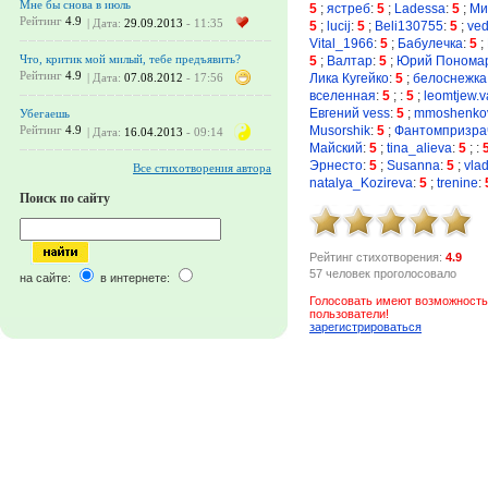
Мне бы снова в июль
5
;
ястреб
:
5
;
Ladessa
:
5
;
Ми
Рейтинг
4.9
| Дата:
29.09.2013
- 11:35
5
;
lucij
:
5
;
Beli130755
:
5
;
ve
Vital_1966
:
5
;
Бабулечка
:
5
;
Что, критик мой милый, тебе предъявить?
5
;
Валтар
:
5
;
Юрий Понома
Рейтинг
4.9
Лика Кугейко
:
5
;
белоснежка
| Дата:
07.08.2012
- 17:56
вселенная
:
5
;
:
5
;
leomtjew.v
Евгений vess
:
5
;
mmoshenko
Убегаешь
Musorshik
:
5
;
Фантомпризр
Рейтинг
4.9
| Дата:
16.04.2013
- 09:14
Майский
:
5
;
tina_alieva
:
5
;
:
Эрнесто
:
5
;
Susanna
:
5
;
vla
Все стихотворения автора
natalya_Kozireva
:
5
;
trenine
:
Поиск по сайту
Рейтинг стихотворения:
4.9
57 человек проголосовало
на сайте:
в интернете:
Голосовать имеют возможность
пользователи!
зарегистрироваться