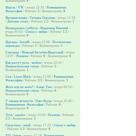
Комментриев:
0
Мысль
/
Y'K'
/ вчера 22:30 /
Размышления.
Философия
/ Рейтинг
5
/ Комментриев:
0
Вредная кошка
/
Татьяна Горелова
/ вчера 12:20
/
Детские стихи
/ Рейтинг
2.5
/ Комментриев:
2
Нахмурилась суббота
/
Владимир Невский
/
вчера 05:03 /
Стихи о любви
/ Рейтинг
1.5
/
Комментриев:
0
Цыганы
/
бета46
/ вчера 22:08 /
Поэтические
переводы
/ Рейтинг
2
/ Комментриев:
1
Стрельцу
/
Николай Богачёв-Иркутский
/ вчера
14:07 /
Реализм
/ Рейтинг
0
/ Комментриев:
0
Как растут рога
/
stodent
/ вчера 22:24 /
Патриотические стихи
/ Рейтинг
5
/
Комментриев:
1
Сон
/
Lizon Black
/ вчера 12:00 /
Размышления.
Философия
/ Рейтинг
3.5
/ Комментриев:
3
Жить или не жить?
/
Алекс Тим
/ вчера 06:50 /
Патриотические стихи
/ Рейтинг
0
/
Комментриев:
0
У океана вечности
/
Олег Боска
/ вчера 16:46 /
Размышления. Философия
/ Рейтинг
0
/
Комментриев:
0
Туча
/
zazelev
/ вчера 15:04 /
Реализм
/ Рейтинг
2.3
/ Комментриев:
1
Страстное
/
starik
/ вчера 17:25 /
Стихи о любви
/ Рейтинг
2.3
/ Комментриев:
0
***
/
bereg
/ вчера 17:18 /
Размышления.