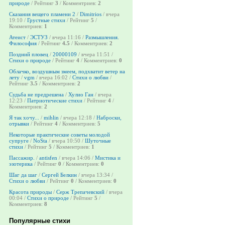
природе
/ Рейтинг
3
/ Комментриев:
2
Сказания вещего пламени 2
/
Dimitrios
/ вчера
19:10 /
Грустные стихи
/ Рейтинг
5
/
Комментриев:
1
Атеист
/
ЭСТУЗ
/ вчера 11:16 /
Размышления.
Философия
/ Рейтинг
4.5
/ Комментриев:
2
Поздний пловец
/
20000109
/ вчера 11:51 /
Стихи о природе
/ Рейтинг
4
/ Комментриев:
0
Облачко, воздушным змеем, подхватит ветер на
лету
/
vgm
/ вчера 16:02 /
Стихи о любви
/
Рейтинг
3.5
/ Комментриев:
2
Судьба не предрешена
/
Хулио Ган
/ вчера
12:23 /
Патриотические стихи
/ Рейтинг
4
/
Комментриев:
2
Я так хочу...
/
mihlin
/ вчера 12:18 /
Наброски,
отрывки
/ Рейтинг
4
/ Комментриев:
5
Некоторые практические советы молодой
супруге
/
NoSta
/ вчера 10:50 /
Шуточные
стихи
/ Рейтинг
5
/ Комментриев:
1
Пассажир.
/
antisfen
/ вчера 14:06 /
Мистика и
эзотерика
/ Рейтинг
0
/ Комментриев:
0
Шаг да шаг
/
Сергей Белкин
/ вчера 13:34 /
Стихи о любви
/ Рейтинг
0
/ Комментриев:
0
Красота природы
/
Серж Трепачевский
/ вчера
00:04 /
Стихи о природе
/ Рейтинг
5
/
Комментриев:
8
Популярные стихи