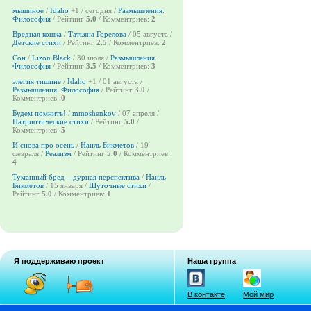
мышиное
/
Idaho
+1
/ сегодня /
Размышления.
Философия
/ Рейтинг
5.0
/ Комментриев:
2
Вредная кошка
/
Татьяна Горелова
/ 05 августа /
Детские стихи
/ Рейтинг
2.5
/ Комментриев:
2
Сон
/
Lizon Black
/ 30 июля /
Размышления.
Философия
/ Рейтинг
3.5
/ Комментриев:
3
элегия тишине
/
Idaho
+1
/ 01 августа /
Размышления. Философия
/ Рейтинг
3.0
/
Комментриев:
0
Будем помнить!
/
mmoshenkov
/ 07 апреля /
Патриотические стихи
/ Рейтинг
5.0
/
Комментриев:
5
И снова про осень
/
Наиль Бикметов
/ 19
февраля /
Реализм
/ Рейтинг
5.0
/ Комментриев:
4
Туманный бред – дурная перспектива
/
Наиль
Бикметов
/ 15 января /
Шуточные стихи
/
Рейтинг
5.0
/ Комментриев:
1
Я поддерживаю проект
Наша группа
В контакте
Мой мир