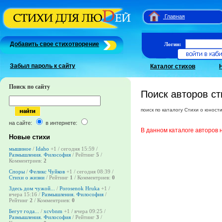
Главная
Добавить свое стихотворение
Логин:
Забыл пароль к сайту
Каталог стихов
Поиск по сайту
Поиск авторов ст
поиск по каталогу Стихи о юност
на сайте:
в интернете:
В данном каталоге авторов 
Новые стихи
мышиное
/
Idaho
+1
/ сегодня 15:59 /
Размышления. Философия
/ Рейтинг
5
/
Комментриев:
2
Споры
/
Феликс Чуйков
+1
/ сегодня 08:39 /
Стихи о жизни
/ Рейтинг
1
/ Комментриев:
0
Здесь дом чужой...
/
Porosenok Hruka
+1
/
вчера 15:16 /
Размышления. Философия
/
Рейтинг
2
/ Комментриев:
0
Бегут года...
/
xcvbnm
+1
/ вчера 09:25 /
Размышления. Философия
/ Рейтинг
3
/