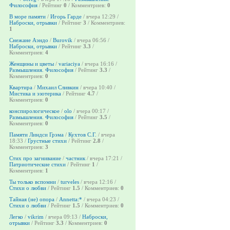
Философия
/ Рейтинг
0
/ Комментриев:
0
В море памяти
/
Игорь Гарде
/ вчера 12:29 /
Наброски, отрывки
/ Рейтинг
3
/ Комментриев:
1
Снежане Аэндо
/
Burovik
/ вчера 06:56 /
Наброски, отрывки
/ Рейтинг
3.3
/
Комментриев:
4
Женщины и цветы
/
variaciya
/ вчера 16:16 /
Размышления. Философия
/ Рейтинг
3.3
/
Комментриев:
0
Квартира
/
Михаил Сливкин
/ вчера 10:40 /
Мистика и эзотерика
/ Рейтинг
4.7
/
Комментриев:
0
конспирологическое
/
olo
/ вчера 00:17 /
Размышления. Философия
/ Рейтинг
3.5
/
Комментриев:
0
Памяти Линдси Грэма
/
Кухтов С.Г.
/ вчера
18:33 /
Грустные стихи
/ Рейтинг
2.8
/
Комментриев:
3
Стих про загнивание
/
частник
/ вчера 17:21 /
Патриотические стихи
/ Рейтинг
1
/
Комментриев:
1
Ты только вспомни
/
turveles
/ вчера 12:16 /
Стихи о любви
/ Рейтинг
1.5
/ Комментриев:
0
Тайная (не) опора
/
Annetta:*
/ вчера 04:23 /
Стихи о любви
/ Рейтинг
1.5
/ Комментриев:
0
Легко
/
vikrim
/ вчера 09:13 /
Наброски,
отрывки
/ Рейтинг
3.3
/ Комментриев:
0