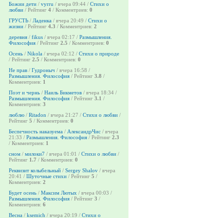
Божии дети
/
vyrru
/ вчера 09:44 /
Стихи о
любви
/ Рейтинг
4
/ Комментриев:
0
ГРУСТЬ
/
Ладенка
/ вчера 20:49 /
Стихи о
жизни
/ Рейтинг
4.3
/ Комментриев:
2
деревня
/
fikus
/ вчера 02:17 /
Размышления.
Философия
/ Рейтинг
2.5
/ Комментриев:
0
Осень
/
Nikola
/ вчера 02:12 /
Стихи о природе
/ Рейтинг
2.5
/ Комментриев:
0
Не прав
/
Гудроныч
/ вчера 16:58 /
Размышления. Философия
/ Рейтинг
3.8
/
Комментриев:
1
Поэт и чернь
/
Наиль Бикметов
/ вчера 18:34 /
Размышления. Философия
/ Рейтинг
3.1
/
Комментриев:
3
люблю
/
Ritadon
/ вчера 21:27 /
Стихи о любви
/
Рейтинг
5
/ Комментриев:
0
Беспечность наказуема
/
АлександрЧис
/ вчера
21:33 /
Размышления. Философия
/ Рейтинг
2.3
/ Комментриев:
1
сном
/
милоки7
/ вчера 01:01 /
Стихи о любви
/
Рейтинг
1.7
/ Комментриев:
0
Реквизит колыбельный
/
Sergey Shalov
/ вчера
20:41 /
Шуточные стихи
/ Рейтинг
5
/
Комментриев:
2
Будет осень
/
Максим Лютых
/ вчера 00:03 /
Размышления. Философия
/ Рейтинг
3
/
Комментриев:
6
Весна
/
ksemich
/ вчера 20:19 /
Стихи о