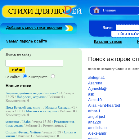
Главная
Добавить свое стихотворение
Логин:
Забыл пароль к сайту
Каталог стихов
Поиск по сайту
Поиск авторов ст
поиск по каталогу Стихи о юност
на сайте:
в интернете:
akilegna1
Azarena
Новые стихи
Agneshk@
Безумие делённое на два
/
милоки7
+1
/ вчера
ask
22:25 /
Наброски, отрывки
/ Рейтинг
0
/
Aleks10
Комментриев:
0
Alisa Faint-hearted
Пока Колизей еще спит...
/
Михаил Сливкин
+1
/
arhar-1
вчера 19:01 /
Мистика и эзотерика
/ Рейтинг
0
/
Комментриев:
0
angel-just
мышиное
/
Idaho
/ вчера 15:59 /
Размышления.
aha220
Философия
/ Рейтинг
5
/ Комментриев:
2
amelishato
Споры
/
Феликс Чуйков
/ вчера 08:39 /
Стихи о
Aleks-andr
жизни
/ Рейтинг
1
/ Комментриев:
0
admin