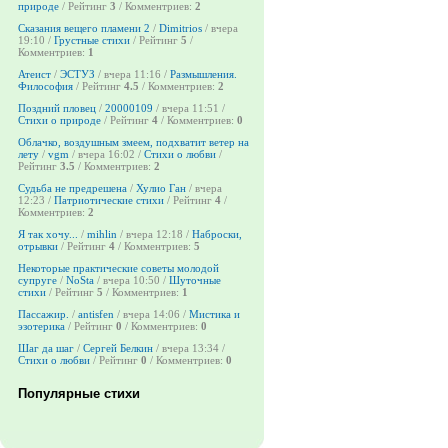
природе
/ Рейтинг
3
/ Комментриев:
2
Сказания вещего пламени 2
/
Dimitrios
/ вчера
19:10 /
Грустные стихи
/ Рейтинг
5
/
Комментриев:
1
Атеист
/
ЭСТУЗ
/ вчера 11:16 /
Размышления.
Философия
/ Рейтинг
4.5
/ Комментриев:
2
Поздний пловец
/
20000109
/ вчера 11:51 /
Стихи о природе
/ Рейтинг
4
/ Комментриев:
0
Облачко, воздушным змеем, подхватит ветер на
лету
/
vgm
/ вчера 16:02 /
Стихи о любви
/
Рейтинг
3.5
/ Комментриев:
2
Судьба не предрешена
/
Хулио Ган
/ вчера
12:23 /
Патриотические стихи
/ Рейтинг
4
/
Комментриев:
2
Я так хочу...
/
mihlin
/ вчера 12:18 /
Наброски,
отрывки
/ Рейтинг
4
/ Комментриев:
5
Некоторые практические советы молодой
супруге
/
NoSta
/ вчера 10:50 /
Шуточные
стихи
/ Рейтинг
5
/ Комментриев:
1
Пассажир.
/
antisfen
/ вчера 14:06 /
Мистика и
эзотерика
/ Рейтинг
0
/ Комментриев:
0
Шаг да шаг
/
Сергей Белкин
/ вчера 13:34 /
Стихи о любви
/ Рейтинг
0
/ Комментриев:
0
Популярные стихи