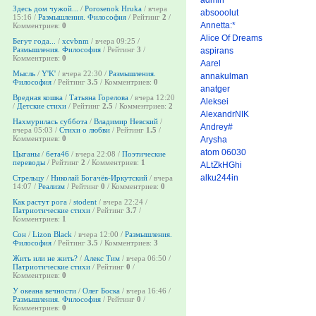
Здесь дом чужой...
/
Porosenok Hruka
/ вчера
absooolut
15:16 /
Размышления. Философия
/ Рейтинг
2
/
Annetta:*
Комментриев:
0
Alice Of Dreams
Бегут года...
/
xcvbnm
/ вчера 09:25 /
Размышления. Философия
/ Рейтинг
3
/
aspirans
Комментриев:
0
Aarel
Мысль
/
Y'K'
/ вчера 22:30 /
Размышления.
annakulman
Философия
/ Рейтинг
3.5
/ Комментриев:
0
anatger
Вредная кошка
/
Татьяна Горелова
/ вчера 12:20
Aleksei
/
Детские стихи
/ Рейтинг
2.5
/ Комментриев:
2
AlexandrNIK
Нахмурилась суббота
/
Владимир Невский
/
Andrey#
вчера 05:03 /
Стихи о любви
/ Рейтинг
1.5
/
Комментриев:
0
Arysha
atom 06030
Цыганы
/
бета46
/ вчера 22:08 /
Поэтические
переводы
/ Рейтинг
2
/ Комментриев:
1
ALtZkHGhi
alku244in
Стрельцу
/
Николай Богачёв-Иркутский
/ вчера
14:07 /
Реализм
/ Рейтинг
0
/ Комментриев:
0
Как растут рога
/
stodent
/ вчера 22:24 /
Патриотические стихи
/ Рейтинг
3.7
/
Комментриев:
1
Сон
/
Lizon Black
/ вчера 12:00 /
Размышления.
Философия
/ Рейтинг
3.5
/ Комментриев:
3
Жить или не жить?
/
Алекс Тим
/ вчера 06:50 /
Патриотические стихи
/ Рейтинг
0
/
Комментриев:
0
У океана вечности
/
Олег Боска
/ вчера 16:46 /
Размышления. Философия
/ Рейтинг
0
/
Комментриев:
0