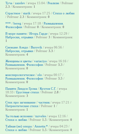
Туча
/
zazelev
/ вчера 15:04 /
Реализм
/ Рейтинг
2.3
/ Комментриев:
1
Страстное
/
starik
/ вчера 17:25 /
Стихи о любви
/ Рейтинг
2.3
/ Комментриев:
0
***
/
bereg
/ вчера 17:18 /
Размышления.
Философия
/ Рейтинг
0
/ Комментриев:
0
В море памяти
/
Игорь Гарде
/ вчера 12:29 /
Наброски, отрывки
/ Рейтинг
3
/ Комментриев:
1
Снежане Аэндо
/
Burovik
/ вчера 06:56 /
Наброски, отрывки
/ Рейтинг
3.3
/
Комментриев:
4
Женщины и цветы
/
variaciya
/ вчера 16:16 /
Размышления. Философия
/ Рейтинг
3.3
/
Комментриев:
0
конспирологическое
/
olo
/ вчера 00:17 /
Размышления. Философия
/ Рейтинг
3.5
/
Комментриев:
0
Памяти Линдси Грэма
/
Кухтов С.Г.
/ вчера
18:33 /
Грустные стихи
/ Рейтинг
2.8
/
Комментриев:
3
Стих про загнивание
/
частник
/ вчера 17:21 /
Патриотические стихи
/ Рейтинг
1
/
Комментриев:
1
Ты только вспомни
/
turveles
/ вчера 12:16 /
Стихи о любви
/ Рейтинг
1.5
/ Комментриев:
0
Тайная (не) опора
/
Annetta:*
/ вчера 04:23 /
Стихи о любви
/ Рейтинг
1.5
/ Комментриев:
0