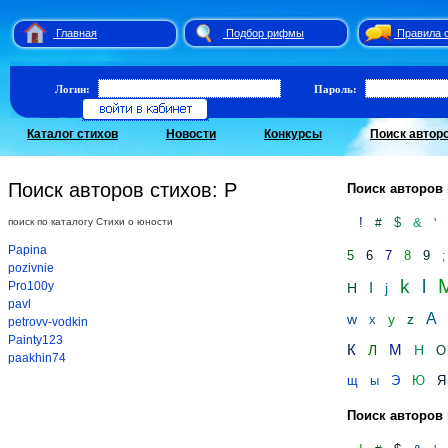
Главная
Подбор рифмы
Правила 
Логин:
Пароль:
Каталог стихов
Новости
Конкурсы
Поиск автор
Поиск авторов стихов: P
Поиск авторов 
!
$
&
поиск по каталогу Стихи о юности
#
'
Papina
5
6
7
8
9
;
pozivnie
k
l
Pro100y
I
H
j
pavl
А
w
y
z
x
petrovv-vodkin
Painty123
К
М
Л
Н
О
paakhin74
щ
ы
Э
Ю
Я
Поиск авторов 