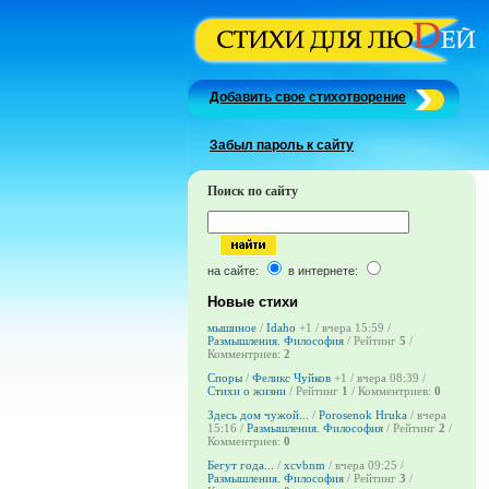
Добавить свое стихотворение
Забыл пароль к сайту
Поиск по сайту
на сайте:
в интернете:
Новые стихи
мышиное
/
Idaho
+1
/ вчера 15:59 /
Размышления. Философия
/ Рейтинг
5
/
Комментриев:
2
Споры
/
Феликс Чуйков
+1
/ вчера 08:39 /
Стихи о жизни
/ Рейтинг
1
/ Комментриев:
0
Здесь дом чужой...
/
Porosenok Hruka
/ вчера
15:16 /
Размышления. Философия
/ Рейтинг
2
/
Комментриев:
0
Бегут года...
/
xcvbnm
/ вчера 09:25 /
Размышления. Философия
/ Рейтинг
3
/