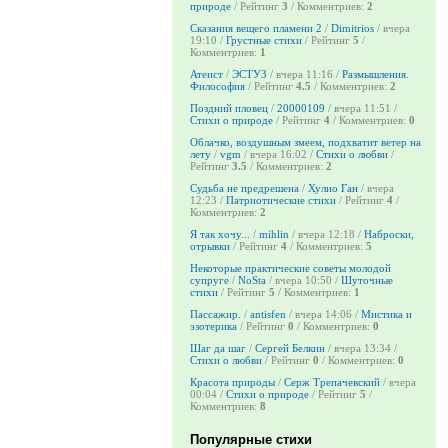
природе
/ Рейтинг
3
/ Комментриев:
2
Сказания вещего пламени 2
/
Dimitrios
/ вчера
19:10 /
Грустные стихи
/ Рейтинг
5
/
Комментриев:
1
Атеист
/
ЭСТУЗ
/ вчера 11:16 /
Размышления.
Философия
/ Рейтинг
4.5
/ Комментриев:
2
Поздний пловец
/
20000109
/ вчера 11:51 /
Стихи о природе
/ Рейтинг
4
/ Комментриев:
0
Облачко, воздушным змеем, подхватит ветер на
лету
/
vgm
/ вчера 16:02 /
Стихи о любви
/
Рейтинг
3.5
/ Комментриев:
2
Судьба не предрешена
/
Хулио Ган
/ вчера
12:23 /
Патриотические стихи
/ Рейтинг
4
/
Комментриев:
2
Я так хочу...
/
mihlin
/ вчера 12:18 /
Наброски,
отрывки
/ Рейтинг
4
/ Комментриев:
5
Некоторые практические советы молодой
супруге
/
NoSta
/ вчера 10:50 /
Шуточные
стихи
/ Рейтинг
5
/ Комментриев:
1
Пассажир.
/
antisfen
/ вчера 14:06 /
Мистика и
эзотерика
/ Рейтинг
0
/ Комментриев:
0
Шаг да шаг
/
Сергей Белкин
/ вчера 13:34 /
Стихи о любви
/ Рейтинг
0
/ Комментриев:
0
Красота природы
/
Серж Трепачевский
/ вчера
00:04 /
Стихи о природе
/ Рейтинг
5
/
Комментриев:
8
Популярные стихи