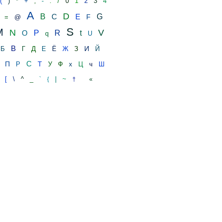
(
)
*
+
-
.
/
0
1
2
3
4
,
A
D
B
C
E
G
F
=
@
S
M
N
V
O
P
R
t
q
U
В
Д
И
Б
Г
Е
Ё
Ж
З
Й
С
П
Т
Р
У
Ф
х
Ц
ч
Ш
[
\
^
_
|
~
`
{
†
«