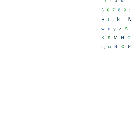
!
$
&
#
'
5
6
7
8
9
;
k
l
I
H
j
А
w
y
z
x
К
М
Л
Н
О
щ
ы
Э
Ю
Я