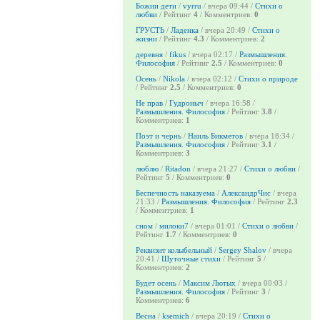
Божии дети
/
vyrru
/ вчера 09:44 /
Стихи о
любви
/ Рейтинг
4
/ Комментриев:
0
ГРУСТЬ
/
Ладенка
/ вчера 20:49 /
Стихи о
жизни
/ Рейтинг
4.3
/ Комментриев:
2
деревня
/
fikus
/ вчера 02:17 /
Размышления.
Философия
/ Рейтинг
2.5
/ Комментриев:
0
Осень
/
Nikola
/ вчера 02:12 /
Стихи о природе
/ Рейтинг
2.5
/ Комментриев:
0
Не прав
/
Гудроныч
/ вчера 16:58 /
Размышления. Философия
/ Рейтинг
3.8
/
Комментриев:
1
Поэт и чернь
/
Наиль Бикметов
/ вчера 18:34 /
Размышления. Философия
/ Рейтинг
3.1
/
Комментриев:
3
люблю
/
Ritadon
/ вчера 21:27 /
Стихи о любви
/
Рейтинг
5
/ Комментриев:
0
Беспечность наказуема
/
АлександрЧис
/ вчера
21:33 /
Размышления. Философия
/ Рейтинг
2.3
/ Комментриев:
1
сном
/
милоки7
/ вчера 01:01 /
Стихи о любви
/
Рейтинг
1.7
/ Комментриев:
0
Реквизит колыбельный
/
Sergey Shalov
/ вчера
20:41 /
Шуточные стихи
/ Рейтинг
5
/
Комментриев:
2
Будет осень
/
Максим Лютых
/ вчера 00:03 /
Размышления. Философия
/ Рейтинг
3
/
Комментриев:
6
Весна
/
ksemich
/ вчера 20:19 /
Стихи о