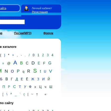
сайта
Личный кабинет
Регистрация
ов
Песни(MP3)
Форум
в каталоге
(
)
*
+
-
.
/
0
1
2
3
4
,
A
D
B
C
E
G
F
=
@
S
M
N
V
O
P
R
t
q
U
В
Д
И
Б
Г
Е
Ё
Ж
З
Й
С
П
Т
Р
У
Ф
х
Ц
ч
Ш
[
\
^
_
|
~
`
{
†
«
по сайту