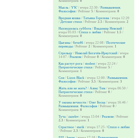
Комментриев:
0
Мысль
/
Y'K'
/ вчера 22:30 /
Размышления.
Философия
/ Рейтинг
5
/ Комментриев:
0
Вредная кошка
/
Татьяна Горелова
/ вчера 12:20
/
Детские стихи
/ Рейтинг
2.5
/ Комментриев:
2
Нахмурилась суббота
/
Владимир Невский
/
вчера 05:03 /
Стихи о любви
/ Рейтинг
1.5
/
Комментриев:
0
Цыганы
/
бета46
/ вчера 22:08 /
Поэтические
переводы
/ Рейтинг
2
/ Комментриев:
1
Стрельцу
/
Николай Богачёв-Иркутский
/ вчера
14:07 /
Реализм
/ Рейтинг
0
/ Комментриев:
0
Как растут рога
/
stodent
/ вчера 22:24 /
Патриотические стихи
/ Рейтинг
5
/
Комментриев:
1
Сон
/
Lizon Black
/ вчера 12:00 /
Размышления.
Философия
/ Рейтинг
3.5
/ Комментриев:
3
Жить или не жить?
/
Алекс Тим
/ вчера 06:50 /
Патриотические стихи
/ Рейтинг
0
/
Комментриев:
0
У океана вечности
/
Олег Боска
/ вчера 16:46 /
Размышления. Философия
/ Рейтинг
0
/
Комментриев:
0
Туча
/
zazelev
/ вчера 15:04 /
Реализм
/ Рейтинг
2.3
/ Комментриев:
1
Страстное
/
starik
/ вчера 17:25 /
Стихи о любви
/ Рейтинг
2.3
/ Комментриев:
0
***
/
bereg
/ вчера 17:18 /
Размышления.