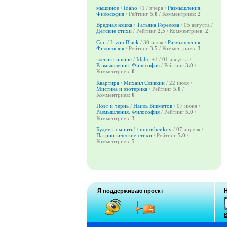
мышиное
/
Idaho
+1
/ вчера /
Размышления.
Философия
/ Рейтинг
5.0
/ Комментриев:
2
Вредная кошка
/
Татьяна Горелова
/ 05 августа /
Детские стихи
/ Рейтинг
2.5
/ Комментриев:
2
Сон
/
Lizon Black
/ 30 июля /
Размышления.
Философия
/ Рейтинг
3.5
/ Комментриев:
3
элегия тишине
/
Idaho
+1
/ 01 августа /
Размышления. Философия
/ Рейтинг
3.0
/
Комментриев:
0
Квартира
/
Михаил Сливкин
/ 22 июля /
Мистика и эзотерика
/ Рейтинг
5.0
/
Комментриев:
0
Поэт и чернь
/
Наиль Бикметов
/ 07 июня /
Размышления. Философия
/ Рейтинг
5.0
/
Комментриев:
3
Будем помнить!
/
mmoshenkov
/ 07 апреля /
Патриотические стихи
/ Рейтинг
5.0
/
Комментриев:
5
Я поддерживаю проект
В