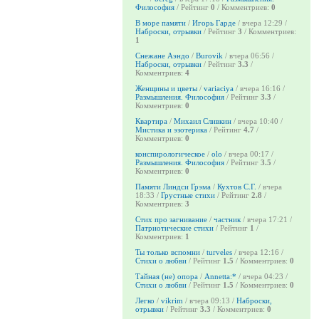
Философия
/ Рейтинг
0
/ Комментриев:
0
В море памяти
/
Игорь Гарде
/ вчера 12:29 /
Наброски, отрывки
/ Рейтинг
3
/ Комментриев:
1
Снежане Аэндо
/
Burovik
/ вчера 06:56 /
Наброски, отрывки
/ Рейтинг
3.3
/
Комментриев:
4
Женщины и цветы
/
variaciya
/ вчера 16:16 /
Размышления. Философия
/ Рейтинг
3.3
/
Комментриев:
0
Квартира
/
Михаил Сливкин
/ вчера 10:40 /
Мистика и эзотерика
/ Рейтинг
4.7
/
Комментриев:
0
конспирологическое
/
olo
/ вчера 00:17 /
Размышления. Философия
/ Рейтинг
3.5
/
Комментриев:
0
Памяти Линдси Грэма
/
Кухтов С.Г.
/ вчера
18:33 /
Грустные стихи
/ Рейтинг
2.8
/
Комментриев:
3
Стих про загнивание
/
частник
/ вчера 17:21 /
Патриотические стихи
/ Рейтинг
1
/
Комментриев:
1
Ты только вспомни
/
turveles
/ вчера 12:16 /
Стихи о любви
/ Рейтинг
1.5
/ Комментриев:
0
Тайная (не) опора
/
Annetta:*
/ вчера 04:23 /
Стихи о любви
/ Рейтинг
1.5
/ Комментриев:
0
Легко
/
vikrim
/ вчера 09:13 /
Наброски,
отрывки
/ Рейтинг
3.3
/ Комментриев:
0