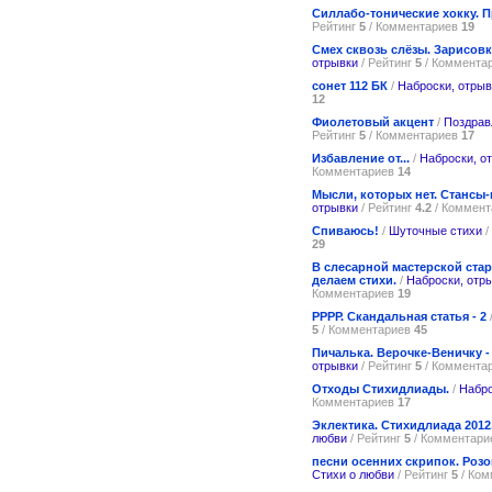
Силлабо-тонические хокку. П
Рейтинг
5
/ Комментариев
19
Смех сквозь слёзы. Зарисовк
отрывки
/ Рейтинг
5
/ Коммента
сонет 112 БК
/
Наброски, отрыв
12
Фиолетовый акцент
/
Поздрав
Рейтинг
5
/ Комментариев
17
Избавление от...
/
Наброски, о
Комментариев
14
Мысли, которых нет. Стансы-
отрывки
/ Рейтинг
4.2
/ Коммен
Спиваюсь!
/
Шуточные стихи
/
29
В слесарной мастерской ста
делаем стихи.
/
Наброски, отр
Комментариев
19
РРРР. Скандальная статья - 2
5
/ Комментариев
45
Пичалька. Верочке-Веничку -
отрывки
/ Рейтинг
5
/ Коммента
Отходы Стихидлиады.
/
Набро
Комментариев
17
Эклектика. Стихидлиада 201
любви
/ Рейтинг
5
/ Комментар
песни осенних скрипок. Розо
Стихи о любви
/ Рейтинг
5
/ Ко