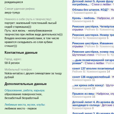
Детский лепет 5. Архив фрау
рождающиеся
погребена...
/
Стихи о любви
/ 
Самая удачная рифма:
Облака без штанов. КОД?
/
На
амур-тужур
/ Комментариев
11
Кровь - любовь
/
Наброски, о
Немного о себе (путь к творчеству):
Комментариев
6
портрет: маленький толстенький лысый
Римские шестёрки. Четвёртое
седой старикашка)))
отрывки
/ Рейтинг
5
/ Коммента
Путь: вся жизнь - неопубликованное
творчество при любом виде деятельности)))
Римские шестерки. Номер тр
Рейтинг
5
/ Комментариев
5
Владею многими ремёслами, в том числе
нравится складывать из слов кубики
Римские шестёрки. Изваяние 
стишат)))
отрывки
/ Рейтинг
5
/ Коммента
Римские шестёрки, номер перв
Контактные данные
Шуточные стихи
/ Рейтинг
5
/ К
Город, адрес:
....дым позавчерашней сигар
58-й регион
роман"
/
Стихи о любви
/ Рейт
сонет 137 вполне позитивны
Мобильный телефон:
Рейтинг
5
/ Комментариев
14
Nokia-китаёза с двумя симкартами за тыщу
сонет 136 недружелюбный
/
Н
рублей
Комментариев
11
Дополнительные данные
...ни хрена себе хокку!
/
Шуточ
Комментариев
10
Образование, работа, карьера:
Прыжок из ямы
/
Наброски, от
образование поверхностное,
Комментариев
15
беззаботный безработный
Детский лепет 4. Из архива ф
Любимые места, музеи, клубы:
заходящего солнца
/
Детские 
Комментариев
0
любимое место - первое
Детский лепет 3. Из архива фр