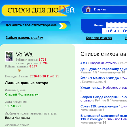
Главная
Добавить свое стихотворение
Логин:
Забыл пароль к сайту
Каталог стихов
Список стихов ав
Vo-Wa
Рейтинг автора:
1 724
4 х 4
/
Наброски, отрывки
/ Рей
из них призовые:
1 294
Рейтинг критика:
8 177
День дуба по гороскопу дру
Рейтинг
4.5
/ Комментариев
10
Последний визит:
2020-06-28 11:45:51
ЙОЛКО МАИВО ГОРОДА
/
Сти
/ Комментариев
6
Личные данные автора
Уходит она...
/
Наброски, отры
Фамилия, имя:
0
Старый Фольксваген
Забрел я сюда совершенно сл
отрывки
/ Рейтинг
5
/ Коммента
Дата рождения:
1957-03-21
Сонет 139. шутка юмора
/
Шут
Комментариев
6
Любимые поэты, авторы, писатели:
В слесарной мастерской ста
Елена Кузнецова
138, в конкурс
/
Стихи про Нов
Комментариев
14
Любимые стихи: