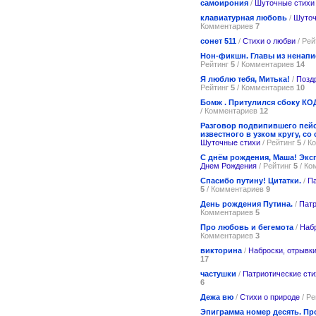
самоирония
/
Шуточные стихи
клавиатурная любовь
/
Шуточ
Комментариев
7
сонет 511
/
Стихи о любви
/ Рей
Нон-фикшн. Главы из ненапи
Рейтинг
5
/ Комментариев
14
Я люблю тебя, Митька!
/
Позд
Рейтинг
5
/ Комментариев
10
Бомж . Притулился сбоку КО
/ Комментариев
12
Разговор подвипившего пейс
известного в узком кругу, со
Шуточные стихи
/ Рейтинг
5
/ К
С днём рождения, Маша! Экс
Днем Рождения
/ Рейтинг
5
/ Ко
Спасибо путину! Цитатки.
/
Па
5
/ Комментариев
9
День рождения Путина.
/
Патр
Комментариев
5
Про любовь и бегемота
/
Набр
Комментариев
3
викторина
/
Наброски, отрывк
17
частушки
/
Патриотические сти
6
Дежа вю
/
Стихи о природе
/ Р
Эпиграмма номер десять. Пр