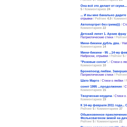
Она всё это делает от скуки...
5
/ Комментариев
24
... И вы мне банально дадите 
отрывки
/ Рейтинг
4.9
/ Коммен
Автопортрет без грима)))
/
Ст
Комментариев
22
Детский лепет 1. Архив фрау Л
Патриотические стихи
/ Рейтин
Мини-бикини дубль два.
/
На
Комментариев
14
Мини-бикини - 95 ...14-му фе
Наброски, отрывки
/ Рейтинг
5
/
"Розовые сопли".
/
Стихи о л
Комментариев
10
Бронепоезд любви. Завершен
Патриотические стихи
/ Рейтин
Шато Марго
/
Стихи о любви
/ 
сонет 1995 ...продолжение
/
С
Комментариев
15
Творческая неудача
/
Стихи о
Комментариев
19
К 14-му февраля 2011 года... 
Рейтинг
5
/ Комментариев
37
Обыкновенное приключение,
Фольксвагеном зимой на даче
Рейтинг
5
/ Комментариев
22