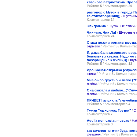
квасного патриотизма. Прол
Рейтинг
5
/ Комментариев
20
разговор с Музой в городе П
её стихотворения)))
/
Шуточны
Комментариев
14
Эпиграмма
/
Шуточные стихи
/
Чин-чин, Чин Ли!
/
Шуточные 
Комментариев
24
Стихи поэзии романы прозы.
отрывки
/ Рейтинг
5
/ Коммента
Я, дама бальзаковского возр
бональных стехов. Надо же с
возвращение к жизни)))
/
Шуто
Рейтинг
5
/ Комментариев
13
Ироничная открытка (служеб
стихи
/ Рейтинг
5
/ Комментари
Мне было грустно и легко (
любви
/ Рейтинг
5
/ Комментар
Она сказала я люблю...("Слу
любви
/ Рейтинг
5
/ Комментар
ПРИВЕТ! из цикла "служебны
Рейтинг
5
/ Комментариев
4
Туман "на холмах Грузии"
/
С
Комментариев
7
Aquila non captat muscas
/
На
Комментариев
8
так хочется чего-нибудь пож
февраля
/ Рейтинг
5
/ Коммент