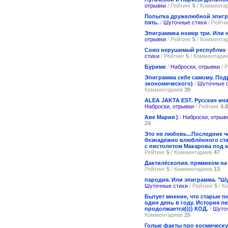
отрывки
/ Рейтинг
5
/ Коммента
Попытка дружелюбной эпигр
пять.
/
Шуточные стихи
/ Рейти
Эпиграммка номер три. Или не
отрывки
/ Рейтинг
5
/ Коммента
Союз нерушимый республик
стихи
/ Рейтинг
5
/ Комментари
Буриме
/
Наброски, отрывки
/ 
Эпиграмма себе самому. Под
экономического)
/
Шуточные 
Комментариев
39
ALEA JAKTA EST. Русские ин
Наброски, отрывки
/ Рейтинг
4.8
Аве Мария )
/
Наброски, отрыв
24
Это не любовь...Последние 
безнадёжно влюблённого ста
с пистолетом Макарова под 
Рейтинг
5
/ Комментариев
47
Дактилёскопия. прямиком на
Рейтинг
5
/ Комментариев
13
пародия. Или эпиграмма. "Шу
Шуточные стихи
/ Рейтинг
5
/ К
Бытует мнение, что старые пн
один день в году. История л
продолжается)))) КОД.
/
Шуто
Комментариев
25
Голые факты про космическу