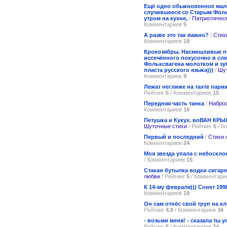
Ещё одно обыкновенное мал
случившееся со Старым Фольц
утром на кухне,
/
Патриотическ
Комментариев
5
А разве это так важно?
/
Стих
Комментариев
19
Крокозябры. Насмешливые по
иссечённого покусочно в сл
Фольксвагена молотком и зу
пласта русского языка)))
/
Шу
Комментариев
9
Лежат неглиже на тахте пари
Рейтинг
5
/ Комментариев
15
Передняя часть танка
/
Наброс
Комментариев
16
Петушка и Кукух. воВАН КРЫ
Шуточные стихи
/ Рейтинг
5
/ К
Первый и последний
/
Стихи 
Комментариев
24
Моя звезда упала с небоскл
/ Комментариев
15
Стакан бутылка водки сигарет
любви
/ Рейтинг
5
/ Комментар
К 14-му февраля))) Сонет 199
Комментариев
19
Он сам отнёс свой труп на 
Рейтинг
4.9
/ Комментариев
34
- возьми меня! - сказала ты 
Рейтинг
5
/ Комментариев
24