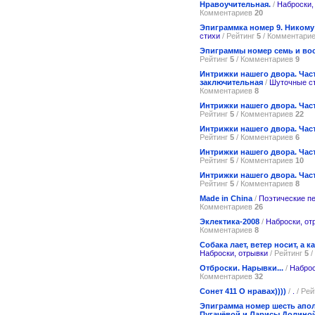
Нравоучительная.
/
Наброски,
Комментариев
20
Эпиграммка номер 9. Никому
стихи
/ Рейтинг
5
/ Комментари
Эпиграммы номер семь и во
Рейтинг
5
/ Комментариев
9
Интрижки нашего двора. Част
заключительная
/
Шуточные с
Комментариев
8
Интрижки нашего двора. Част
Рейтинг
5
/ Комментариев
22
Интрижки нашего двора. Част
Рейтинг
5
/ Комментариев
6
Интрижки нашего двора. Част
Рейтинг
5
/ Комментариев
10
Интрижки нашего двора. Част
Рейтинг
5
/ Комментариев
8
Made in China
/
Поэтические п
Комментариев
26
Эклектика-2008
/
Наброски, от
Комментариев
8
Собака лает, ветер носит, а 
Наброски, отрывки
/ Рейтинг
5
/
Отброски. Нарывки...
/
Наброс
Комментариев
32
Сонет 411 О нравах))))
/
.
/ Рей
Эпиграмма номер шесть апол
Пугачёвой и Ларисы Долиной