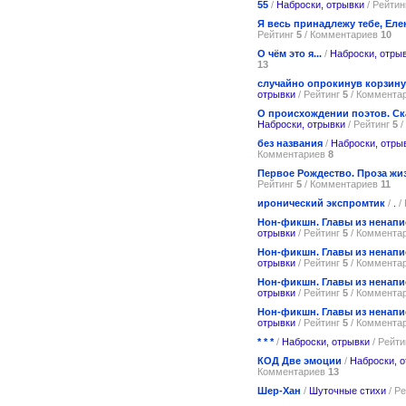
55
/
Наброски, отрывки
/ Рейти
Я весь принадлежу тебе, Еле
Рейтинг
5
/ Комментариев
10
О чём это я...
/
Наброски, отры
13
случайно опрокинув корзину 
отрывки
/ Рейтинг
5
/ Коммента
О происхождении поэтов. Ск
Наброски, отрывки
/ Рейтинг
5
/
без названия
/
Наброски, отры
Комментариев
8
Первое Рождество. Проза жи
Рейтинг
5
/ Комментариев
11
иронический экспромтик
/
.
/
Нон-фикшн. Главы из ненапи
отрывки
/ Рейтинг
5
/ Коммента
Нон-фикшн. Главы из ненапи
отрывки
/ Рейтинг
5
/ Коммента
Нон-фикшн. Главы из ненапи
отрывки
/ Рейтинг
5
/ Коммента
Нон-фикшн. Главы из ненапис
отрывки
/ Рейтинг
5
/ Коммента
* * *
/
Наброски, отрывки
/ Рейт
КОД Две эмоции
/
Наброски, 
Комментариев
13
Шер-Хан
/
Шуточные стихи
/ Р