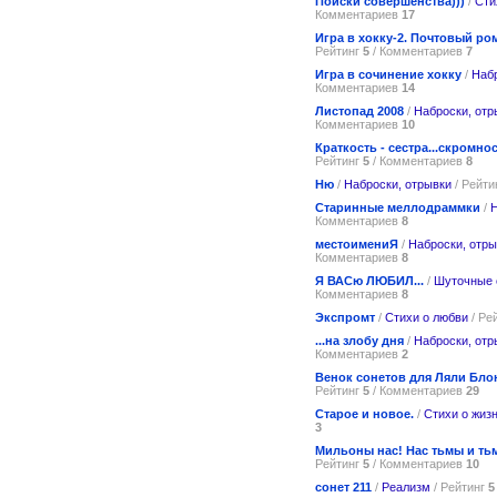
Поиски совершенства)))
/
Сти
Комментариев
17
Игра в хокку-2. Почтовый ро
Рейтинг
5
/ Комментариев
7
Игра в сочинение хокку
/
Набр
Комментариев
14
Листопад 2008
/
Наброски, отр
Комментариев
10
Краткость - сестра...скромнос
Рейтинг
5
/ Комментариев
8
Ню
/
Наброски, отрывки
/ Рейти
Старинные меллодраммки
/
Н
Комментариев
8
местоимениЯ
/
Наброски, отры
Комментариев
8
Я ВАСю ЛЮБИЛ...
/
Шуточные 
Комментариев
8
Экспромт
/
Стихи о любви
/ Ре
...на злобу дня
/
Наброски, отр
Комментариев
2
Венок сонетов для Ляли Бло
Рейтинг
5
/ Комментариев
29
Старое и новое.
/
Стихи о жиз
3
Мильоны нас! Нас тьмы и ть
Рейтинг
5
/ Комментариев
10
сонет 211
/
Реализм
/ Рейтинг
5