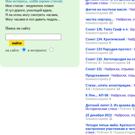
Мои интересы, хобби (кроме стихов):
Детские стихи
/ Рейтинг
5
/ Ком
Мои стихии - медленное пламя
фигня на постном масле
/
Наб
И гул дороги, уносящей вдаль.
Комментариев
20
Я на огонь могу смотреть часами,
чистка сюртука...
/
Наброски, 
Могу часами в пол давить педаль...
Комментариев
20
Поиск по сайту
Сонет 135. Типо Граф и я
/
Шу
Комментариев
10
Сонет 134. Критический
/
Набр
Комментариев
9
Сонет 133 Пародия-протест
/
на сайте:
в интернете:
Комментариев
12
Сонет 132. Автопародия на со
Рейтинг
5
/ Комментариев
14
Сонет 131
/
Наброски, отрывки
Предсказания
/
Наброски, отр
Комментариев
2
Стихи...опять аллитерации.
/
4.6
/ Комментариев
14
К Лен... АП-58
/
Наброски, отры
Комментариев
4
Детский лепет 2. Из архива ф
Исторические стихи
/ Рейтинг
5
22 декабря 2012
/
Наброски, о
Комментариев
11
Четыре пятых ямба. Краткост
настроения участникам и чит
стихи
/ Рейтинг
5
/ Комментари